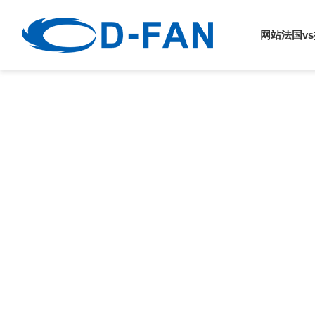
法国vs挪威
网站法国v