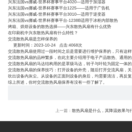
兴东法国vs挪威-世界杯赛事平台4020—适用于加湿器
兴东法国vs挪威-世界杯赛事平台1225——适用于广告机
兴东法国vs挪威-世界杯赛事平台3010—适用于逆变器
兴东法国vs挪威-世界杯赛事平台-1238B适用于冰柜内部散热
烤箱、烘焙设备的散热选择——兴东散热风扇有什么优势
在印刷机中兴东散热风扇有什么特性？
交流散热风扇是怎样保养的
更新时间：2023-10-24 点击:4068次
交流
散热风扇
使用过一段时间之后是需要进行维护保养的，只有这样
交流散热风扇的品种繁多，在此主要介绍用于电子产品散热、通用的
交流散热风扇的马达结构用的是罩级马达，转子与叶轮为固定一体的
交流散热风扇的保养技巧：打开设备的外壳，随后打开交流风扇，关
吹出设备内灰尘。从设备的正面到设备的身后，均需要清洁，再反复
综上所述，你对交流散热风扇保养有没有一些了解了。
上一篇：
散热风扇是什么，其降温效果与