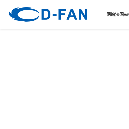
法国vs挪威
网站法国v