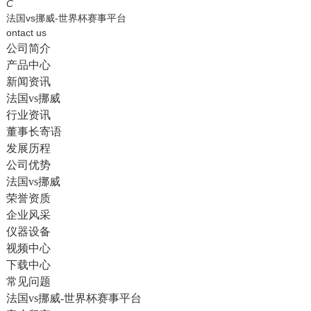
English
C
法国vs挪威-世界杯赛事平台
ontact us
公司简介
产品中心
新闻资讯
法国vs挪威
行业资讯
董事长寄语
发展历程
公司优势
法国vs挪威
荣誉资质
企业风采
仪器设备
视频中心
下载中心
常见问题
法国vs挪威-世界杯赛事平台