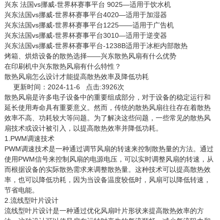
兴东 法国vs挪威-世界杯赛事平台 9025—适用于饮水机
兴东法国vs挪威-世界杯赛事平台4020—适用于加湿器
兴东法国vs挪威-世界杯赛事平台1225——适用于广告机
兴东法国vs挪威-世界杯赛事平台3010—适用于逆变器
兴东法国vs挪威-世界杯赛事平台-1238B适用于冰柜内部散热
烤箱、烘焙设备的散热选择——兴东散热风扇有什么优势
在印刷机中兴东散热风扇有什么特性？
散热风扇怎么设计才能提高散热效率及降低功耗
更新时间：2024-11-6 点击:3926次
散热风扇
是许多电子设备中的重要组成部分，对于设备的稳定运行和
延长使用寿命具有重要意义。然而，传统的散热风扇往往存在着散热
效率不高、功耗较大等问题。为了解决这些问题，一些常见的散热风
扇技术或设计被引入，以提高散热效率并降低功耗。
1.PWM调速技术
PWM调速技术是一种通过调节风扇的转速来控制散热量的方法。通过
使用PWM信号来控制风扇的电源电压，可以实时调整风扇的转速，从
而根据设备的实际散热需求来调整散热量。这种技术可以提高散热效
率，也可以降低功耗，因为当设备温度较低时，风扇可以降低转速，
节省电能。
2.流线型叶片设计
流线型叶片设计是一种通过优化风扇叶片形状来提高散热效率的方