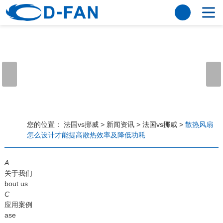
法国vs挪威
网站法国vs挪威
关于我们
公司简介
董事长寄语
发展历程
公司优势
法国vs挪威
荣誉资质
企业风采
仪器设备
视频中心
产品中心
应用案例
您的位置：
法国vs挪威
>
新闻资讯
>
法国vs挪威
>
散热风扇
怎么设计才能提高散热效率及降低功耗
工程案例
解决方案
新闻资讯
A
法国vs挪威
行业资讯
关于我们
常见问题
bout us
C
法国vs挪威-世界杯赛事平台
应用案例
ase
联系方式
客户留言
人才招聘