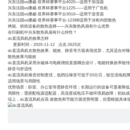
兴东法国vs挪威-世界杯赛事平台4020—适用于加湿器
兴东法国vs挪威-世界杯赛事平台1225——适用于广告机
兴东法国vs挪威-世界杯赛事平台3010—适用于逆变器
兴东法国vs挪威-世界杯赛事平台-1238B适用于冰柜内部散热
烤箱、烘焙设备的散热选择——兴东散热风扇有什么优势
在印刷机中兴东散热风扇有什么特性？
dc直流风机的效果怎样
更新时间：2025-11-12 点击:2625次
dc直流风机
在散热效果、能效、静音等方面表现优异，尤其适合对噪音
散热效果与能效
dc直流风机采用永磁体与电枢绕组直接耦合设计，电能转换效率较传统交流
静音与舒适性
dc直流风机噪音控制更优，低档位噪音可低于20分贝，较交流电机
适用场景与局限性
优势场景：卧室、办公室等需静音环境；长期运行的设备可显著降低
局限性：需搭配电源适配器，高湿度或电压不稳环境易故障；初始成
综上，dc直流风机在高 效散热和节能方面优势明显，但需根据具体