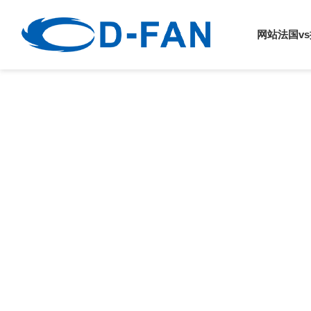
法国vs挪威
网站法国v