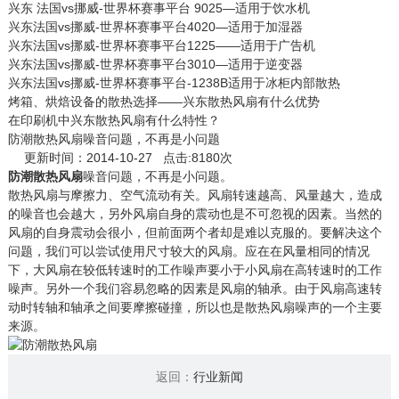
兴东 法国vs挪威-世界杯赛事平台 9025—适用于饮水机
兴东法国vs挪威-世界杯赛事平台4020—适用于加湿器
兴东法国vs挪威-世界杯赛事平台1225——适用于广告机
兴东法国vs挪威-世界杯赛事平台3010—适用于逆变器
兴东法国vs挪威-世界杯赛事平台-1238B适用于冰柜内部散热
烤箱、烘焙设备的散热选择——兴东散热风扇有什么优势
在印刷机中兴东散热风扇有什么特性？
防潮散热风扇噪音问题，不再是小问题
更新时间：2014-10-27 点击:8180次
防潮散热风扇
噪音问题，不再是小问题。
散热风扇与摩擦力、空气流动有关。风扇转速越高、风量越大，造成
的噪音也会越大，另外风扇自身的震动也是不可忽视的因素。当然的
风扇的自身震动会很小，但前面两个者却是难以克服的。要解决这个
问题，我们可以尝试使用尺寸较大的风扇。应在在风量相同的情况
下，大风扇在较低转速时的工作噪声要小于小风扇在高转速时的工作
噪声。另外一个我们容易忽略的因素是风扇的轴承。由于风扇高速转
动时转轴和轴承之间要摩擦碰撞，所以也是散热风扇噪声的一个主要
来源。
返回：
行业新闻