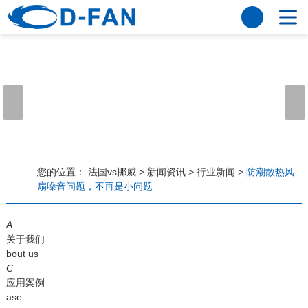
法国vs挪威
网站法国vs挪威
关于我们
公司简介
董事长寄语
发展历程
公司优势
法国vs挪威
荣誉资质
企业风采
仪器设备
视频中心
产品中心
应用案例
您的位置：
法国vs挪威
>
新闻资讯
>
行业新闻
>
防潮散热风
扇噪音问题，不再是小问题
工程案例
解决方案
新闻资讯
A
法国vs挪威
行业资讯
关于我们
常见问题
bout us
C
法国vs挪威-世界杯赛事平台
应用案例
ase
联系方式
客户留言
人才招聘