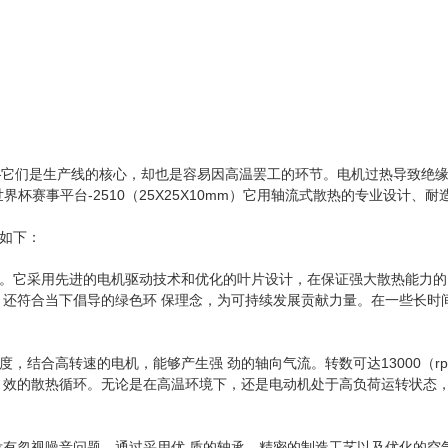
—它们是生产线的核心，却也是容易因高温罢工的环节。电机过热导致绝
世界杯赛事平台-2510
（25X25X10mm）它用轴流式散热的专业设计、
理如下：
能因素。它采用先进的电机驱动技术和优化的叶片设计，在保证强大散热能
还符合当下倡导的绿色环 保理念，为可持续发展贡献力量。在一些长时间
合高转速的电机，能够产生强 劲的轴向气流。转数可达13000（rpm），
效的散热循环。无论是在高温环境下，还是电动机处于高负荷运转状态，兴东
10也没有忽视噪音问题。通过采用优 质的轴承、精密的制造工艺以及优化