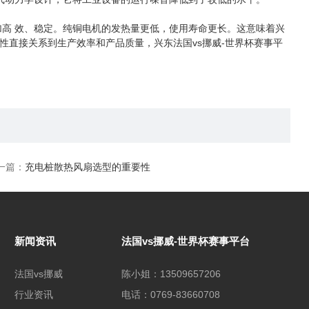
高 效、稳定。纯铜电机的发热量更低，使用寿命更长。这意味着兴
定性直接关系到生产效率和产品质量，兴东法国vs挪威-世界杯赛事平
一篇：
充电桩散热风扇选型的重要性
新闻资讯
法国vs挪威-世界杯赛事平台
法国vs挪威
陈小姐：13509657206
行业资讯
电话：0769-83660708