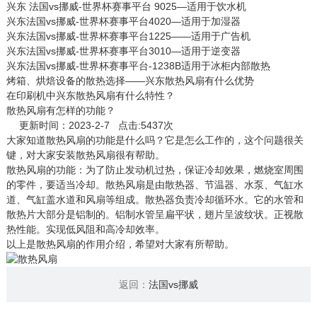
兴东 法国vs挪威-世界杯赛事平台 9025—适用于饮水机
兴东法国vs挪威-世界杯赛事平台4020—适用于加湿器
兴东法国vs挪威-世界杯赛事平台1225——适用于广告机
兴东法国vs挪威-世界杯赛事平台3010—适用于逆变器
兴东法国vs挪威-世界杯赛事平台-1238B适用于冰柜内部散热
烤箱、烘焙设备的散热选择——兴东散热风扇有什么优势
在印刷机中兴东散热风扇有什么特性？
散热风扇有怎样的功能？
更新时间：2023-2-7 点击:5437次
大家知道
散热风扇
的功能是什么吗？它是怎么工作的，这个问题很关
键，对大家安装散热风扇很有帮助。
散热风扇的功能：为了防止发动机过热，保证冷却效果，燃烧室周围
的零件，要适当冷却。散热风扇是由散热器、节温器、水泵、气缸水
道、气缸盖水道和风扇等组成。散热器负责冷却循环水。它的水管和
散热片大部分是铝制的。铝制水管呈扁平状，翅片呈波纹状。正视散
热性能。实现低风阻和高冷却效率。
以上是散热风扇的作用介绍，希望对大家有所帮助。
返回：
法国vs挪威