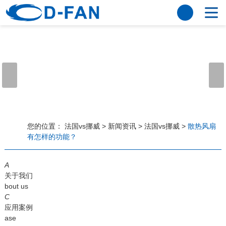
法国vs挪威
网站法国vs挪威
关于我们
公司简介
董事长寄语
发展历程
公司优势
法国vs挪威
荣誉资质
企业风采
仪器设备
视频中心
产品中心
应用案例
您的位置：
法国vs挪威
>
新闻资讯
>
法国vs挪威
>
散热风扇
有怎样的功能？
工程案例
解决方案
新闻资讯
A
法国vs挪威
行业资讯
关于我们
常见问题
bout us
C
法国vs挪威-世界杯赛事平台
应用案例
ase
联系方式
客户留言
人才招聘