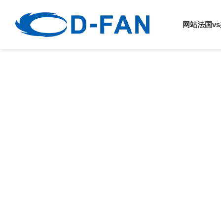
法国vs挪威
网站法国v