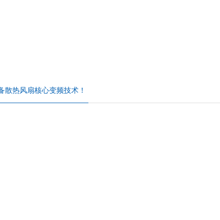
备散热风扇核心变频技术！