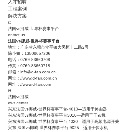
人才招聘
工程案例
解决方案
C
法国vs挪威-世界杯赛事平台
ontact us
法国vs挪威-世界杯赛事平台
地址：广东省东莞市常平镇大呙恒丰二路2号
陈小姐：13509657206
电话：0769-83660708
传真：0769-83660718
邮箱：info@d-fan.com.cn
网址：//www.d-fan.com.cn
网址：//www.d-fan.com
N
法国vs挪威
ews center
兴东法国vs挪威-世界杯赛事平台-4010—适用于路由器
兴东法国vs挪威-世界杯赛事平台3010—适用于干衣机
兴东法国vs挪威-世界杯赛事平台 4020—适用于高频电源开关
兴东 法国vs挪威-世界杯赛事平台 9025—适用于饮水机