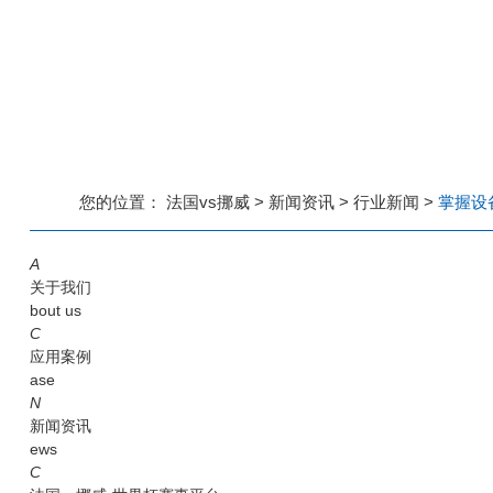
您的位置：
法国vs挪威
>
新闻资讯
>
行业新闻
>
掌握设
A
关于我们
bout us
C
应用案例
ase
N
新闻资讯
ews
C