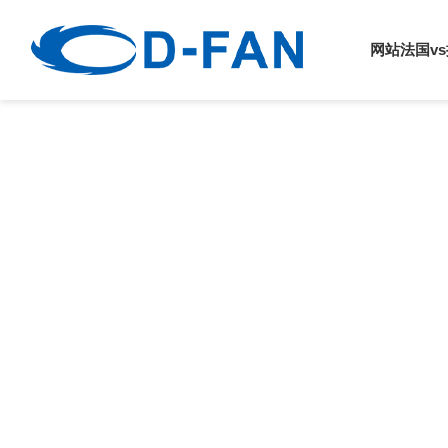
法国vs挪威
网站法国v