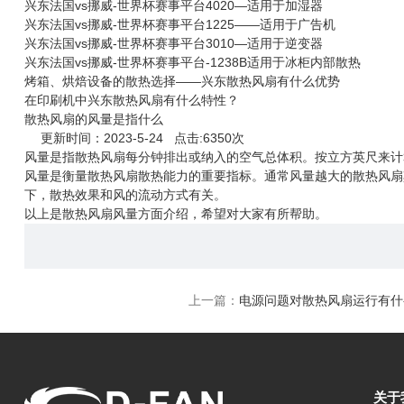
兴东法国vs挪威-世界杯赛事平台4020—适用于加湿器
兴东法国vs挪威-世界杯赛事平台1225——适用于广告机
兴东法国vs挪威-世界杯赛事平台3010—适用于逆变器
兴东法国vs挪威-世界杯赛事平台-1238B适用于冰柜内部散热
烤箱、烘焙设备的散热选择——兴东散热风扇有什么优势
在印刷机中兴东散热风扇有什么特性？
散热风扇的风量是指什么
更新时间：2023-5-24 点击:6350次
风量是指
散热风扇
每分钟排出或纳入的空气总体积。按立方英尺来计算，
风量是衡量散热风扇散热能力的重要指标。通常风量越大的散热风扇
下，散热效果和风的流动方式有关。
以上是散热风扇风量方面介绍，希望对大家有所帮助。
上一篇：
电源问题对散热风扇运行有什
关于