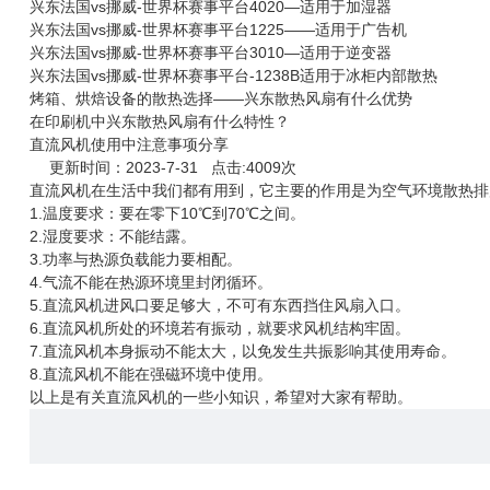
兴东法国vs挪威-世界杯赛事平台4020—适用于加湿器
兴东法国vs挪威-世界杯赛事平台1225——适用于广告机
兴东法国vs挪威-世界杯赛事平台3010—适用于逆变器
兴东法国vs挪威-世界杯赛事平台-1238B适用于冰柜内部散热
烤箱、烘焙设备的散热选择——兴东散热风扇有什么优势
在印刷机中兴东散热风扇有什么特性？
直流风机使用中注意事项分享
更新时间：2023-7-31 点击:4009次
直流风机
在生活中我们都有用到，它主要的作用是为空气环境散热排
1.温度要求：要在零下10℃到70℃之间。
2.湿度要求：不能结露。
3.功率与热源负载能力要相配。
4.气流不能在热源环境里封闭循环。
5.直流风机进风口要足够大，不可有东西挡住风扇入口。
6.直流风机所处的环境若有振动，就要求风机结构牢固。
7.直流风机本身振动不能太大，以免发生共振影响其使用寿命。
8.直流风机不能在强磁环境中使用。
以上是有关直流风机的一些小知识，希望对大家有帮助。