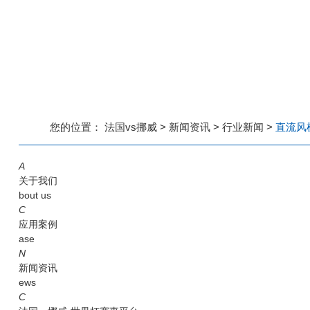
您的位置：
法国vs挪威
>
新闻资讯
>
行业新闻
>
直流风
A
关于我们
bout us
C
应用案例
ase
N
新闻资讯
ews
C