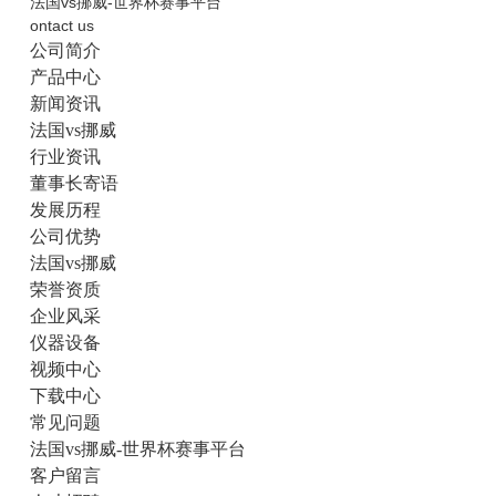
法国vs挪威-世界杯赛事平台
ontact us
公司简介
产品中心
新闻资讯
法国vs挪威
行业资讯
董事长寄语
发展历程
公司优势
法国vs挪威
荣誉资质
企业风采
仪器设备
视频中心
下载中心
常见问题
法国vs挪威-世界杯赛事平台
客户留言