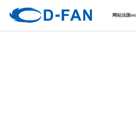
法国vs挪威
网站法国v