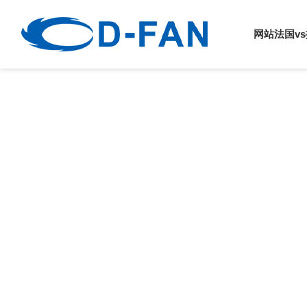
法国vs挪威
网站法国v