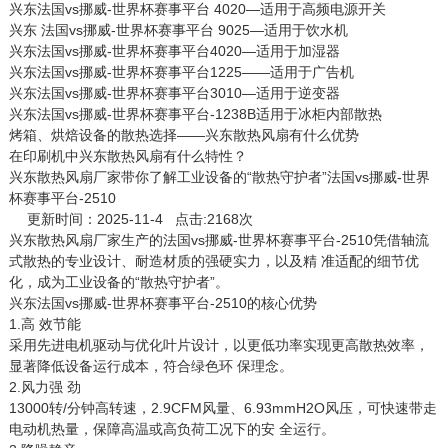
兴东法国vs挪威-世界杯赛事平台 4020—适用于高频电源开关
兴东 法国vs挪威-世界杯赛事平台 9025—适用于饮水机
兴东法国vs挪威-世界杯赛事平台4020—适用于加湿器
兴东法国vs挪威-世界杯赛事平台1225——适用于广告机
兴东法国vs挪威-世界杯赛事平台3010—适用于逆变器
兴东法国vs挪威-世界杯赛事平台-1238B适用于冰柜内部散热
烤箱、烘焙设备的散热选择——兴东散热风扇有什么优势
在印刷机中兴东散热风扇有什么特性？
兴东散热风扇厂家带你了解工业设备的“散热守护者”法国vs挪威-世界
杯赛事平台-2510
更新时间：2025-11-4 点击:2168次
兴东散热风扇厂家生产的
法国vs挪威-世界杯赛事平台-2510
凭借轴流
式散热的专业设计、耐造材质的强硬实力，以及精 准适配的细节优
化，成为工业设备的“散热守护者”。
兴东法国vs挪威-世界杯赛事平台-2510的核心优势
1.高 效节能
采用先进电机驱动与优化叶片设计，以更低功率实现更高散热效率，
显著降低设备运行成本，符合绿色环 保理念。
2.风力强 劲
13000转/分钟高转速，2.9CFM风量、6.93mmH2O风压，可快速带走
电动机热量，保障高温或高负荷工况下的安 全运行。