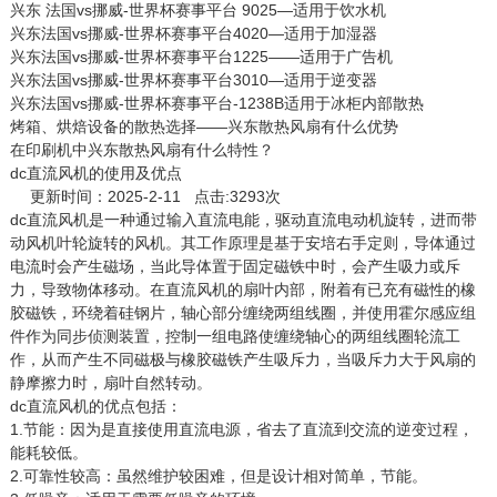
兴东 法国vs挪威-世界杯赛事平台 9025—适用于饮水机
兴东法国vs挪威-世界杯赛事平台4020—适用于加湿器
兴东法国vs挪威-世界杯赛事平台1225——适用于广告机
兴东法国vs挪威-世界杯赛事平台3010—适用于逆变器
兴东法国vs挪威-世界杯赛事平台-1238B适用于冰柜内部散热
烤箱、烘焙设备的散热选择——兴东散热风扇有什么优势
在印刷机中兴东散热风扇有什么特性？
dc直流风机的使用及优点
更新时间：2025-2-11 点击:3293次
dc直流风机
是一种通过输入直流电能，驱动直流电动机旋转，进而带
动风机叶轮旋转的风机。其工作原理是基于安培右手定则，导体通过
电流时会产生磁场，当此导体置于固定磁铁中时，会产生吸力或斥
力，导致物体移动。在直流风机的扇叶内部，附着有已充有磁性的橡
胶磁铁，环绕着硅钢片，轴心部分缠绕两组线圈，并使用霍尔感应组
件作为同步侦测装置，控制一组电路使缠绕轴心的两组线圈轮流工
作，从而产生不同磁极与橡胶磁铁产生吸斥力，当吸斥力大于风扇的
静摩擦力时，扇叶自然转动。
dc直流风机的优点包括：
1.节能：因为是直接使用直流电源，省去了直流到交流的逆变过程，
能耗较低。
2.可靠性较高：虽然维护较困难，但是设计相对简单，节能。