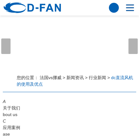
法国vs挪威
网站法国vs挪威
关于我们
公司简介
董事长寄语
发展历程
公司优势
法国vs挪威
荣誉资质
企业风采
仪器设备
视频中心
产品中心
应用案例
您的位置：
法国vs挪威
>
新闻资讯
>
行业新闻
>
dc直流风机
的使用及优点
工程案例
解决方案
新闻资讯
A
法国vs挪威
行业资讯
关于我们
常见问题
bout us
C
法国vs挪威-世界杯赛事平台
应用案例
ase
联系方式
客户留言
人才招聘