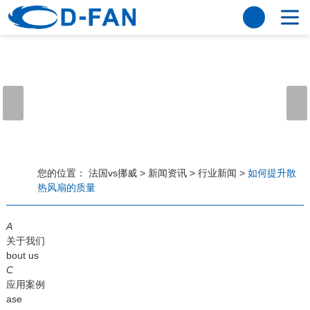
法国vs挪威
网站法国vs挪威
关于我们
公司简介
董事长寄语
发展历程
公司优势
法国vs挪威
荣誉资质
企业风采
仪器设备
视频中心
产品中心
应用案例
您的位置：
法国vs挪威
>
新闻资讯
>
行业新闻
>
如何提升散
热风扇的质量
工程案例
解决方案
新闻资讯
A
法国vs挪威
行业资讯
关于我们
常见问题
bout us
C
法国vs挪威-世界杯赛事平台
应用案例
ase
联系方式
客户留言
人才招聘