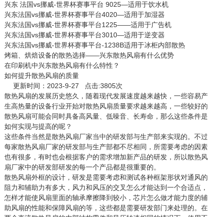
兴东 法国vs挪威-世界杯赛事平台 9025—适用于饮水机
兴东法国vs挪威-世界杯赛事平台4020—适用于加湿器
兴东法国vs挪威-世界杯赛事平台1225——适用于广告机
兴东法国vs挪威-世界杯赛事平台3010—适用于逆变器
兴东法国vs挪威-世界杯赛事平台-1238B适用于冰柜内部散热
烤箱、烘焙设备的散热选择——兴东散热风扇有什么优势
在印刷机中兴东散热风扇有什么特性？
如何提升散热风扇的质量
更新时间：2023-9-27 点击:3805次
散热风扇
的发展历史悠久，随着现代发展速度越来越快，一些容易产
生高热量的设备行业开始对散热风扇质量要求越来越高，一些较好的
散热风扇可能会同时具备高风量、低噪音、长寿命，那么这些条件是
如何实现与提高的呢？
这些条件当然是散热风扇厂家当中的研发部与生产部来实现的。不过
每家散热风扇厂家的研发部与生产部都不尽相同，所需要考虑的因素
也有很多，有时也会根据客户的需求增加新产品的研发，所以散热风
扇厂家中的研发部研发的每一个产品都是很重要的。
散热风扇外框的设计，研发是需要考虑和测试各种框架形状对通风的
阻力和辅助力有多大，风力和风压的交叉怎么才能达到一个合适点，
怎样才能使风扇里面的轴承摩擦降到较小，芯片怎么做才能力度的辅
助风扇的性能和保障风扇的等，这些都是需要研发部门来处理的。在