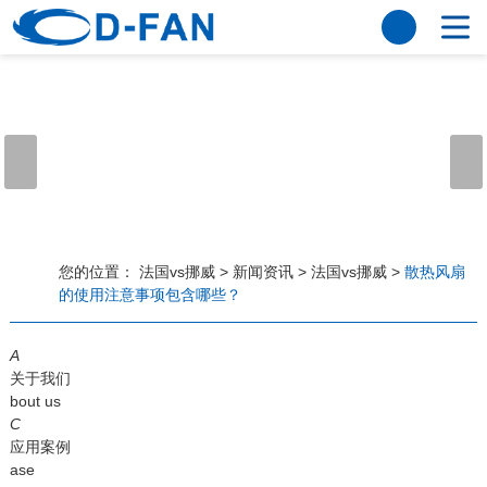
法国vs挪威
网站法国vs挪威
关于我们
公司简介
董事长寄语
发展历程
公司优势
法国vs挪威
荣誉资质
企业风采
仪器设备
视频中心
产品中心
应用案例
您的位置：
法国vs挪威
>
新闻资讯
>
法国vs挪威
>
散热风扇
的使用注意事项包含哪些？
工程案例
解决方案
新闻资讯
A
法国vs挪威
行业资讯
关于我们
常见问题
bout us
C
法国vs挪威-世界杯赛事平台
应用案例
ase
联系方式
客户留言
人才招聘