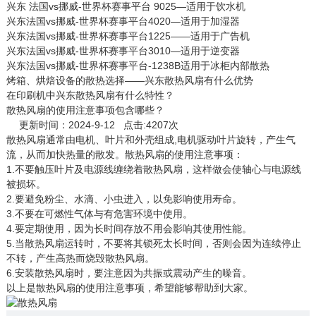
兴东 法国vs挪威-世界杯赛事平台 9025—适用于饮水机
兴东法国vs挪威-世界杯赛事平台4020—适用于加湿器
兴东法国vs挪威-世界杯赛事平台1225——适用于广告机
兴东法国vs挪威-世界杯赛事平台3010—适用于逆变器
兴东法国vs挪威-世界杯赛事平台-1238B适用于冰柜内部散热
烤箱、烘焙设备的散热选择——兴东散热风扇有什么优势
在印刷机中兴东散热风扇有什么特性？
散热风扇的使用注意事项包含哪些？
更新时间：2024-9-12 点击:4207次
散热风扇
通常由电机、叶片和外壳组成,电机驱动叶片旋转，产生气
流，从而加快热量的散发。散热风扇的使用注意事项：
1.不要触压叶片及电源线缠绕着散热风扇，这样做会使轴心与电源线
被损坏。
2.要避免粉尘、水滴、小虫进入，以免影响使用寿命。
3.不要在可燃性气体与有危害环境中使用。
4.要定期使用，因为长时间存放不用会影响其使用性能。
5.当散热风扇运转时，不要将其锁死太长时间，否则会因为连续停止
不转，产生高热而烧毁散热风扇。
6.安装散热风扇时，要注意因为共振或震动产生的噪音。
以上是散热风扇的使用注意事项，希望能够帮助到大家。