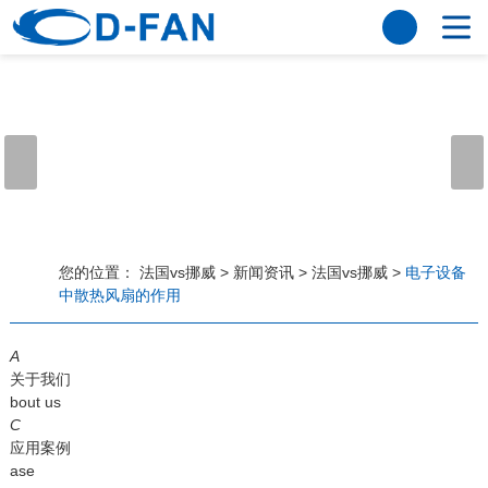
法国vs挪威
网站法国vs挪威
关于我们
公司简介
董事长寄语
发展历程
公司优势
法国vs挪威
荣誉资质
企业风采
仪器设备
视频中心
产品中心
应用案例
您的位置：
法国vs挪威
>
新闻资讯
>
法国vs挪威
>
电子设备
中散热风扇的作用
工程案例
解决方案
新闻资讯
A
法国vs挪威
行业资讯
关于我们
常见问题
bout us
C
法国vs挪威-世界杯赛事平台
应用案例
ase
联系方式
客户留言
人才招聘