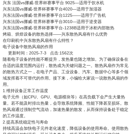
兴东 法国vs挪威-世界杯赛事平台 9025—适用于饮水机
兴东法国vs挪威-世界杯赛事平台4020—适用于加湿器
兴东法国vs挪威-世界杯赛事平台1225——适用于广告机
兴东法国vs挪威-世界杯赛事平台3010—适用于逆变器
兴东法国vs挪威-世界杯赛事平台-1238B适用于冰柜内部散热
烤箱、烘焙设备的散热选择——兴东散热风扇有什么优势
在印刷机中兴东散热风扇有什么特性？
电子设备中散热风扇的作用
更新时间：2025-7-3 点击:1562次
随着电子设备的性能不断提升，发热量也随之增加。为了确保设备在
合适的温度范围内运行，散热成为关键问题之一。
散热风扇
作为常见
的散热方式之一，在电子产品、工业设备、汽车、数据中心等多个领
域发挥着不可替代的作用。接下来，小编给大家说一说散热风扇的作
用。
1.维持设备正常工作温度
电子元件（如CPU、GPU、电源模块等）在高负载下会产生大量热
量。若不能及时排出热量，会导致系统降频、性能下降甚至损坏。散
热风扇通过强制空气流动，加速热量的散发，从而保持设备处于稳定
的工作温度。
2.提高系统稳定性与寿命
持续高温会加快电子元件老化速度，降低设备的使用寿命。使用散热