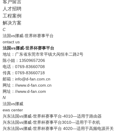
客户留言
人才招聘
工程案例
解决方案
C
法国vs挪威-世界杯赛事平台
ontact us
法国vs挪威-世界杯赛事平台
地址：广东省东莞市常平镇大呙恒丰二路2号
陈小姐：13509657206
电话：0769-83660708
传真：0769-83660718
邮箱：info@d-fan.com.cn
网址：//www.d-fan.com.cn
网址：//www.d-fan.com
N
法国vs挪威
ews center
兴东法国vs挪威-世界杯赛事平台-4010—适用于路由器
兴东法国vs挪威-世界杯赛事平台3010—适用于干衣机
兴东法国vs挪威-世界杯赛事平台 4020—适用于高频电源开关