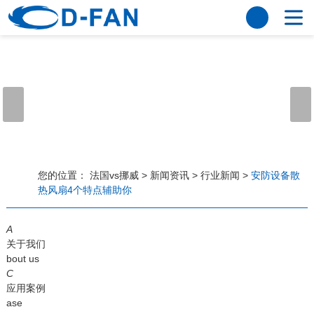
法国vs挪威
网站法国vs挪威
关于我们
公司简介
董事长寄语
发展历程
公司优势
法国vs挪威
荣誉资质
企业风采
仪器设备
视频中心
产品中心
应用案例
您的位置：
法国vs挪威
>
新闻资讯
>
行业新闻
>
安防设备散
热风扇4个特点辅助你
工程案例
解决方案
新闻资讯
A
法国vs挪威
行业资讯
关于我们
常见问题
bout us
C
法国vs挪威-世界杯赛事平台
应用案例
ase
联系方式
客户留言
人才招聘