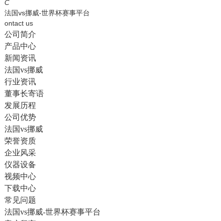
English
C
法国vs挪威-世界杯赛事平台
ontact us
公司简介
产品中心
新闻资讯
法国vs挪威
行业资讯
董事长寄语
发展历程
公司优势
法国vs挪威
荣誉资质
企业风采
仪器设备
视频中心
下载中心
常见问题
法国vs挪威-世界杯赛事平台