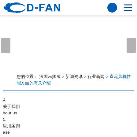
法国vs挪威
网站法国vs挪威
关于我们
公司简介
董事长寄语
发展历程
公司优势
法国vs挪威
荣誉资质
企业风采
仪器设备
视频中心
产品中心
应用案例
您的位置：
法国vs挪威
>
新闻资讯
>
行业新闻
>
直流风机性
能方面的有关介绍
工程案例
解决方案
新闻资讯
A
法国vs挪威
行业资讯
关于我们
常见问题
bout us
C
法国vs挪威-世界杯赛事平台
应用案例
ase
联系方式
客户留言
人才招聘