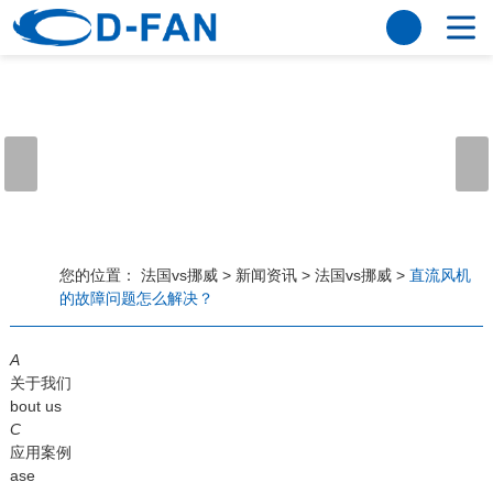
法国vs挪威
网站法国vs挪威
关于我们
公司简介
董事长寄语
发展历程
公司优势
法国vs挪威
荣誉资质
企业风采
仪器设备
视频中心
产品中心
应用案例
您的位置：
法国vs挪威
>
新闻资讯
>
法国vs挪威
>
直流风机
的故障问题怎么解决？
工程案例
解决方案
新闻资讯
A
法国vs挪威
行业资讯
关于我们
常见问题
bout us
C
法国vs挪威-世界杯赛事平台
应用案例
ase
联系方式
客户留言
人才招聘