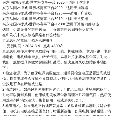
兴东 法国vs挪威-世界杯赛事平台 9025—适用于饮水机
兴东法国vs挪威-世界杯赛事平台4020—适用于加湿器
兴东法国vs挪威-世界杯赛事平台1225——适用于广告机
兴东法国vs挪威-世界杯赛事平台3010—适用于逆变器
兴东法国vs挪威-世界杯赛事平台-1238B适用于冰柜内部散热
烤箱、烘焙设备的散热选择——兴东散热风扇有什么优势
在印刷机中兴东散热风扇有什么特性？
直流风机的故障问题怎么解决？
更新时间：2024-3-9 点击:4699次
直流风机
在使用中常见故障有电路问题、机械故障、电源问题、电容
器老化、电机轴承磨损、转子卡死、风扇叶片损坏或积尘等。对此，
我们一般根据具体故障原因进行处理。解决直流风机故障的步骤如
下：
1.检查电源。为了确保电源供应稳定，通常要检查电压是否过高或过
低，检查电线是否接触不良或损坏，使用万用表检测电路的连通性，
查找是否存在断路或短路。
2.清洁风机。如果风机使用时间过长，可能会出现叶片堵塞或积尘，
对此可以拆卸风机，使用软毛刷或吸尘器清理叶片和排气口，然后使
用洗涤剂和清水清洗，接着使用干布或热风机吹干。
3.检查电机。如果电机不转或声音异常，通常要检查风扇叶片是否卡
住，电机的电线连接是否良好，时重新连接；如果电机启动缓慢，清