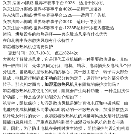
兴东 法国vs挪威-世界杯赛事平台 9025—适用于饮水机
兴东法国vs挪威-世界杯赛事平台4020—适用于加湿器
兴东法国vs挪威-世界杯赛事平台1225——适用于广告机
兴东法国vs挪威-世界杯赛事平台3010—适用于逆变器
兴东法国vs挪威-世界杯赛事平台-1238B适用于冰柜内部散热
烤箱、烘焙设备的散热选择——兴东散热风扇有什么优势
在印刷机中兴东散热风扇有什么特性？
加湿器散热风机也需要保护
更新时间：2017-10-31 点击:8244次
大家都了解散热风扇，它是现代工业机械的一种重要散热设备，其结
构一般由叶片、壳体(含固定孔)、电机、轴承、电源插头及电线几个部
分组成。当然电机是散热风扇的核心，其一般由定子、转子两大部分
组成，电机运行时静止不动的部分称为定子，运行时转动的部分称为
转子。那么相对而言，
加湿器散热风机
具有阻抗的保护功能吗？
加湿器散热风机在使用的时候，阻抗会产生两种功能， 一种是阻抗保
护功能，一种是热保护功能分别介绍如下：
第壹种，阻抗保护：加湿器散热风机是通过直流电压和电磁感应，由
电能转化成机械能从而带动风叶转动的一种散热设备。加湿器散热风
机叶轮及叶片的设计，跟加湿器散热风机的风量与风压及扇叶抗压碰
撞能力息息相关，严重点说影响到整个加湿器散热风机的档次与质
量。因此，为了防止电机在关闭时发生烧损， 阻抗保护的设定电机卷