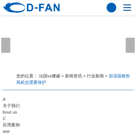
法国vs挪威
网站法国vs挪威
关于我们
公司简介
董事长寄语
发展历程
公司优势
法国vs挪威
荣誉资质
企业风采
仪器设备
视频中心
产品中心
应用案例
您的位置：
法国vs挪威
>
新闻资讯
>
行业新闻
>
加湿器散热
风机也需要保护
工程案例
解决方案
新闻资讯
A
法国vs挪威
行业资讯
关于我们
常见问题
bout us
C
法国vs挪威-世界杯赛事平台
应用案例
ase
联系方式
客户留言
人才招聘