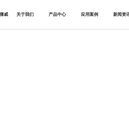
s挪威
关于我们
产品中心
应用案例
新闻资