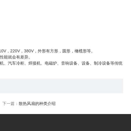
0V，220V，380V，外形有方形，圆形，橄榄形等。
性能就会有差异。
机、汽车冷柜、焊接机、电磁炉、音响设备、设备、制冷设备等传统
下一篇：
散热风扇的种类介绍