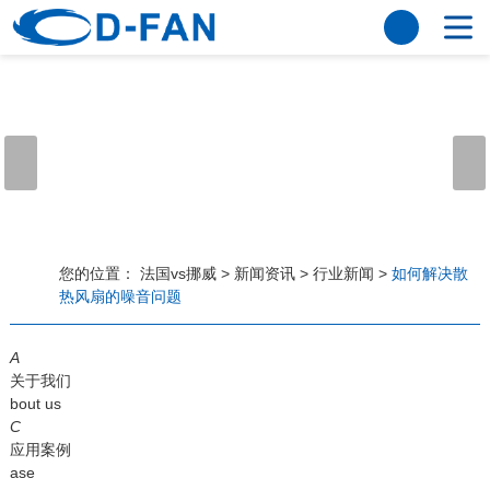
法国vs挪威
网站法国vs挪威
关于我们
公司简介
董事长寄语
发展历程
公司优势
法国vs挪威
荣誉资质
企业风采
仪器设备
视频中心
产品中心
应用案例
您的位置：
法国vs挪威
>
新闻资讯
>
行业新闻
>
如何解决散
热风扇的噪音问题
工程案例
解决方案
新闻资讯
A
法国vs挪威
行业资讯
关于我们
常见问题
bout us
C
法国vs挪威-世界杯赛事平台
应用案例
ase
联系方式
客户留言
人才招聘