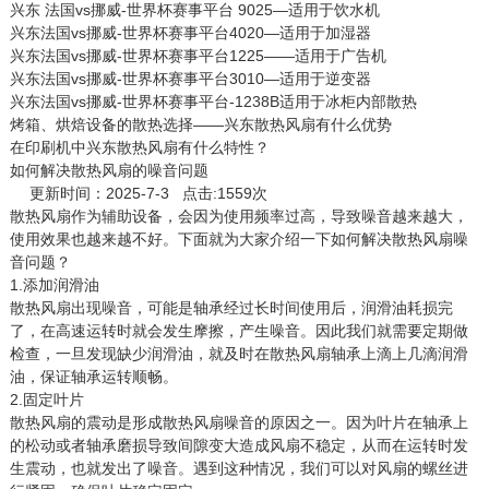
兴东 法国vs挪威-世界杯赛事平台 9025—适用于饮水机
兴东法国vs挪威-世界杯赛事平台4020—适用于加湿器
兴东法国vs挪威-世界杯赛事平台1225——适用于广告机
兴东法国vs挪威-世界杯赛事平台3010—适用于逆变器
兴东法国vs挪威-世界杯赛事平台-1238B适用于冰柜内部散热
烤箱、烘焙设备的散热选择——兴东散热风扇有什么优势
在印刷机中兴东散热风扇有什么特性？
如何解决散热风扇的噪音问题
更新时间：2025-7-3 点击:1559次
散热风扇
作为辅助设备，会因为使用频率过高，导致噪音越来越大，
使用效果也越来越不好。下面就为大家介绍一下如何解决散热风扇噪
音问题？
1.添加润滑油
散热风扇出现噪音，可能是轴承经过长时间使用后，润滑油耗损完
了，在高速运转时就会发生摩擦，产生噪音。因此我们就需要定期做
检查，一旦发现缺少润滑油，就及时在散热风扇轴承上滴上几滴润滑
油，保证轴承运转顺畅。
2.固定叶片
散热风扇的震动是形成散热风扇噪音的原因之一。因为叶片在轴承上
的松动或者轴承磨损导致间隙变大造成风扇不稳定，从而在运转时发
生震动，也就发出了噪音。遇到这种情况，我们可以对风扇的螺丝进