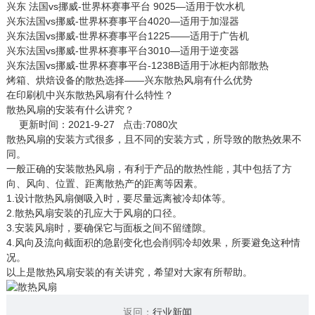
兴东 法国vs挪威-世界杯赛事平台 9025—适用于饮水机
兴东法国vs挪威-世界杯赛事平台4020—适用于加湿器
兴东法国vs挪威-世界杯赛事平台1225——适用于广告机
兴东法国vs挪威-世界杯赛事平台3010—适用于逆变器
兴东法国vs挪威-世界杯赛事平台-1238B适用于冰柜内部散热
烤箱、烘焙设备的散热选择——兴东散热风扇有什么优势
在印刷机中兴东散热风扇有什么特性？
散热风扇的安装有什么讲究？
更新时间：2021-9-27 点击:7080次
散热风扇
的安装方式很多，且不同的安装方式，所导致的散热效果不
同。
一般正确的安装散热风扇，有利于产品的散热性能，其中包括了方
向、风向、位置、距离散热产的距离等因素。
1.设计散热风扇侧吸入时，要尽量远离被冷却体等。
2.散热风扇安装的孔应大于风扇的口径。
3.安装风扇时，要确保它与面板之间不留缝隙。
4.风向及流向截面积的急剧变化也会削弱冷却效果，所要避免这种情
况。
以上是散热风扇安装的有关讲究，希望对大家有所帮助。
返回：
行业新闻