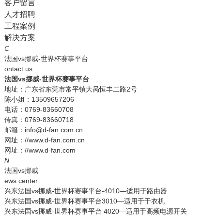
客户留言
人才招聘
工程案例
解决方案
C
法国vs挪威-世界杯赛事平台
ontact us
法国vs挪威-世界杯赛事平台
地址：广东省东莞市常平镇大呙恒丰二路2号
陈小姐：13509657206
电话：0769-83660708
传真：0769-83660718
邮箱：info@d-fan.com.cn
网址：//www.d-fan.com.cn
网址：//www.d-fan.com
N
法国vs挪威
ews center
兴东法国vs挪威-世界杯赛事平台-4010—适用于路由器
兴东法国vs挪威-世界杯赛事平台3010—适用于干衣机
兴东法国vs挪威-世界杯赛事平台 4020—适用于高频电源开关