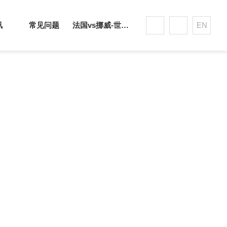
讯
常见问题
法国vs挪威-世界杯赛事平台
EN