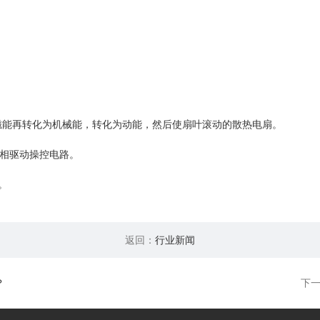
磁能再转化为机械能，转化为动能，然后使扇叶滚动的散热电扇。
相驱动操控电路。
。
返回：
行业新闻
？
下