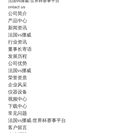
法国vs挪威-世界杯赛事平台
ontact us
公司简介
产品中心
新闻资讯
法国vs挪威
行业资讯
董事长寄语
发展历程
公司优势
法国vs挪威
荣誉资质
企业风采
仪器设备
视频中心
下载中心
常见问题
法国vs挪威-世界杯赛事平台
客户留言