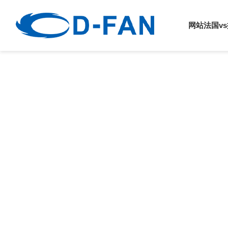
法国vs挪威
网站法国v