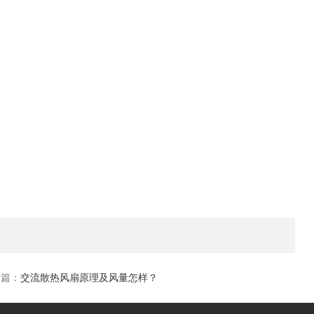
一篇：
交流散热风扇原理及风量怎样？