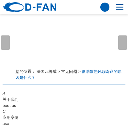
法国vs挪威
网站法国vs挪威
关于我们
公司简介
董事长寄语
发展历程
公司优势
法国vs挪威
荣誉资质
企业风采
仪器设备
视频中心
产品中心
应用案例
您的位置：
法国vs挪威
>
常见问题
>
影响散热风扇寿命的原
因是什么？
工程案例
解决方案
新闻资讯
A
法国vs挪威
行业资讯
关于我们
常见问题
bout us
C
法国vs挪威-世界杯赛事平台
应用案例
ase
联系方式
客户留言
人才招聘