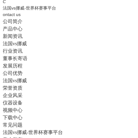
English
C
法国vs挪威-世界杯赛事平台
ontact us
公司简介
产品中心
新闻资讯
法国vs挪威
行业资讯
董事长寄语
发展历程
公司优势
法国vs挪威
荣誉资质
企业风采
仪器设备
视频中心
下载中心
常见问题
法国vs挪威-世界杯赛事平台