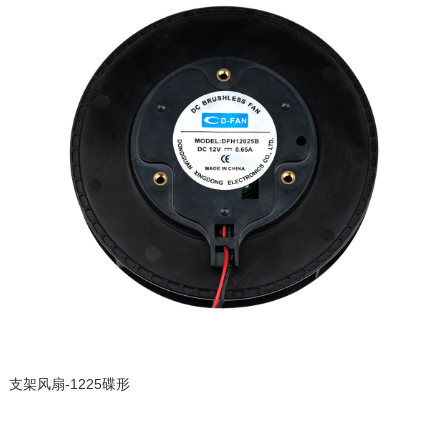
支架风扇-1225碟形