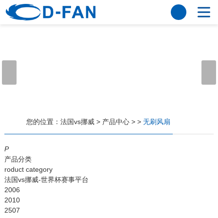
法国vs挪威
网站法国vs挪威
关于我们
公司简介
董事长寄语
发展历程
公司优势
法国vs挪威
荣誉资质
企业风采
仪器设备
视频中心
产品中心
应用案例
您的位置：
法国vs挪威
>
产品中心
>
>
无刷风扇
工程案例
解决方案
新闻资讯
P
产品分类
法国vs挪威
行业资讯
roduct category
常见问题
法国vs挪威-世界杯赛事平台
2006
法国vs挪威-世界杯赛事平台
2010
2507
联系方式
客户留言
人才招聘