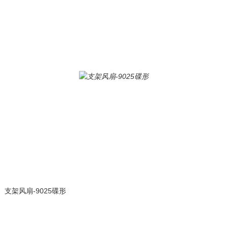
支架风扇-9025碟形