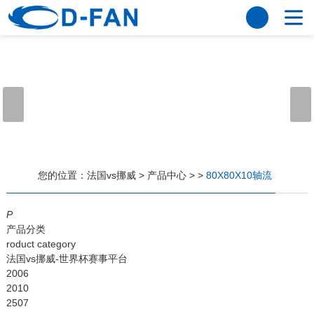
法国vs挪威
网站法国vs挪威
关于我们
公司简介
董事长寄语
发展历程
公司优势
法国vs挪威
荣誉资质
企业风采
仪器设备
视频中心
产品中心
应用案例
您的位置：
法国vs挪威
>
产品中心
>
>
80X80X10轴流
工程案例
解决方案
新闻资讯
P
产品分类
法国vs挪威
行业资讯
roduct category
常见问题
法国vs挪威-世界杯赛事平台
2006
法国vs挪威-世界杯赛事平台
2010
2507
联系方式
客户留言
人才招聘