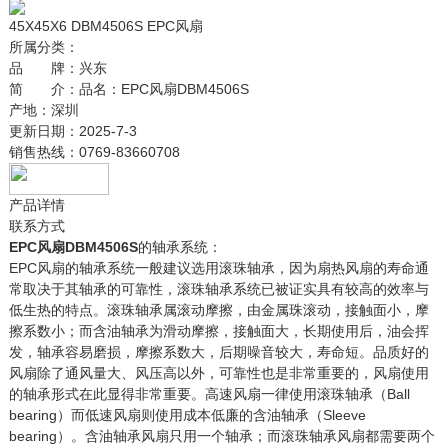
45X45X6 DBM4506S EPC风扇
所属分类：
品 牌：
兴东
简 介：
品名：EPC风扇DBM4506S
产地：深圳
更新日期：
2025-7-3
销售热线：
0769-83660708
产品详情
联系方式
EPC风扇DBM4506S
的轴承系统：
EPC风扇的轴承系统一般建议选用滚珠轴承，因为扇热风扇的寿命通
常取决于其轴承的可靠性，滚珠轴承系统已被证实具有较高的效率与
低生热的特点。滚珠轴承属滚动摩擦，由金属珠滚动，接触面小，摩
擦系数小；而含油轴承为滑动摩擦，接触面大，长期使用后，油会挥
发，轴承容易磨损，摩擦系数大，后期噪音较大，寿命短。品质好的
风扇除了通风量大、风压高以外，可靠性也是非常重要的，风扇使用
的轴承形式在此显得非常重要。高速风扇一律使用滚珠轴承（Ball
bearing）而低速风扇则使用成本低廉的含油轴承（Sleeve
bearing）。含油轴承风扇只用一个轴承；而滚珠轴承风扇都需要两个