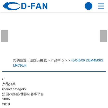
法国vs挪威
网站法国vs挪威
关于我们
公司简介
董事长寄语
发展历程
公司优势
法国vs挪威
荣誉资质
企业风采
仪器设备
视频中心
产品中心
应用案例
您的位置：
法国vs挪威
>
产品中心
>
>
45X45X6 DBM4506S
EPC风扇
工程案例
解决方案
新闻资讯
P
法国vs挪威
行业资讯
产品分类
常见问题
roduct category
法国vs挪威-世界杯赛事平台
法国vs挪威-世界杯赛事平台
2006
2010
联系方式
客户留言
人才招聘