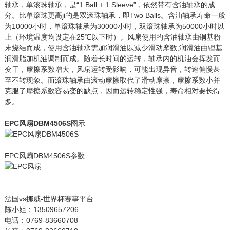
轴承，单滚珠轴承，是“1 Ball + 1 Sleeve”，依然带有含油轴承的成
分。比单滚珠更高ji的是双滚珠轴承，即Two Balls。含油轴承寿命一般
为10000小时，单滚珠轴承为30000小时，双滚珠轴承为50000小时以
上（环境温度均设定在25℃以下时）。风扇使用的含油轴承由铜基粉
末烧结而成，使用含油轴承需加润滑油以减少滑动摩数,润滑油由锂基
润滑脂加机油调制而成。随着长时间的运转，轴承内的机油会挥发而
变干，摩擦系数增大，风扇运转受影响，可能出现异音，转速偏慢甚
至不转现象。而滚珠轴承由滚动摩擦取代了滑动摩擦，摩擦系数小并
克服了摩擦系数容易变的缺点，因而运转稳定性强，寿命相对要长得
多。
EPC风扇DBM4506S
图示
EPC风扇DBM4506S参数
法国vs挪威-世界杯赛事平台
陈小姐：13509657206
电话：0769-83660708