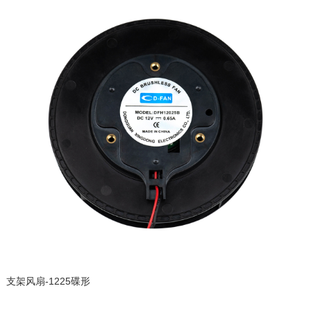
支架风扇-1225碟形