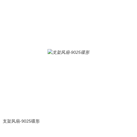
支架风扇-9025碟形