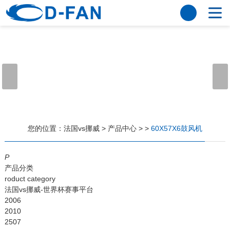
法国vs挪威
网站法国vs挪威
关于我们
公司简介
董事长寄语
发展历程
公司优势
法国vs挪威
荣誉资质
企业风采
仪器设备
视频中心
产品中心
应用案例
您的位置：
法国vs挪威
>
产品中心
>
>
60X57X6鼓风机
工程案例
解决方案
新闻资讯
P
产品分类
法国vs挪威
行业资讯
roduct category
常见问题
法国vs挪威-世界杯赛事平台
2006
法国vs挪威-世界杯赛事平台
2010
2507
联系方式
客户留言
人才招聘