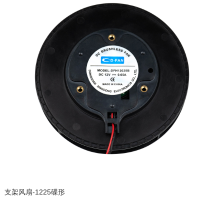
支架风扇-1225碟形