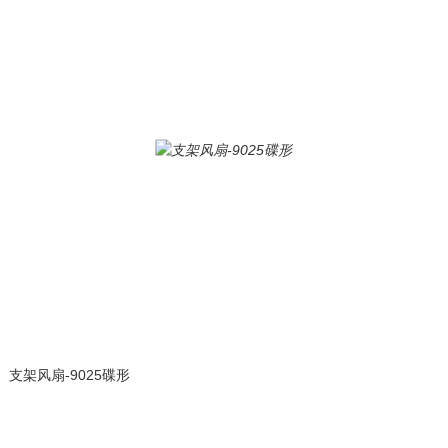
支架风扇-9025碟形