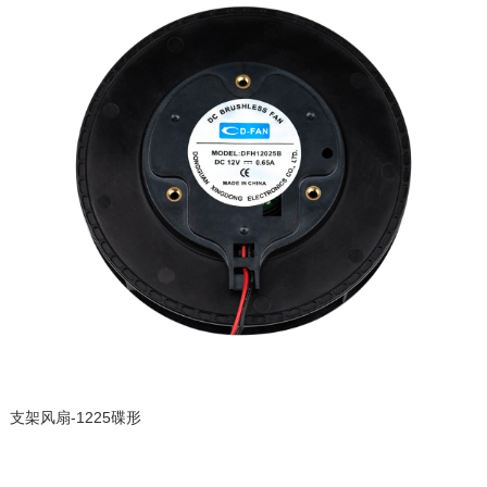
支架风扇-1225碟形