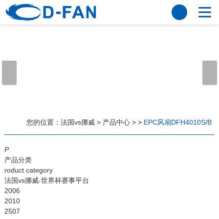
法国vs挪威
网站法国vs挪威
关于我们
公司简介
董事长寄语
发展历程
公司优势
法国vs挪威
荣誉资质
企业风采
仪器设备
视频中心
产品中心
应用案例
您的位置：
法国vs挪威
>
产品中心
>
>
EPC风扇DFH4010S/B
工程案例
解决方案
新闻资讯
P
产品分类
法国vs挪威
行业资讯
roduct category
常见问题
法国vs挪威-世界杯赛事平台
2006
法国vs挪威-世界杯赛事平台
2010
2507
联系方式
客户留言
人才招聘