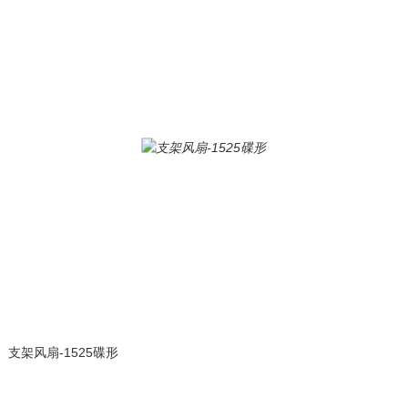
支架风扇-1525碟形