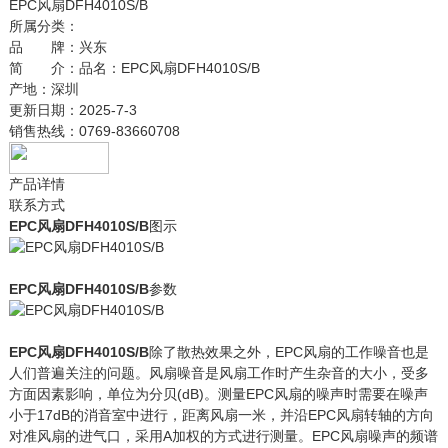
EPC风扇DFH4010S/B
所属分类：
品 牌：
兴东
简 介：
品名：EPC风扇DFH4010S/B
产地：深圳
更新日期：
2025-7-3
销售热线：
0769-83660708
产品详情
联系方式
EPC风扇DFH4010S/B
图示
EPC风扇DFH4010S/B
参数
EPC风扇DFH4010S/B
除了散热效果之外，EPC风扇的工作噪音也是
人们普遍关注的问题。风扇噪音是风扇工作时产生杂音的大小，受多
方面因素影响，单位为分贝(dB)。测量EPC风扇的噪声时需要在噪声
小于17dB的消音室中进行，距离风扇一米，并沿EPC风扇转轴的方向
对准风扇的进气口，采用A加权的方式进行测量。EPC风扇噪声的频谱