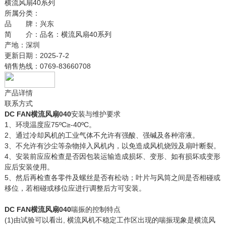
横流风扇40系列
所属分类：
品 牌：
兴东
简 介：
品名：横流风扇40系列
产地：深圳
更新日期：
2025-7-2
销售热线：
0769-83660708
产品详情
联系方式
DC FAN横流风扇040
安装与维护要求
1、环境温度应75ºC≥-40ºC。
2、通过冷却风机的工业气体不允许有强酸、强碱及各种溶液。
3、不允许有沙尘等杂物掉入风机内，以免造成风机烧毁及扇叶断裂。
4、安装前应应检查是否因包装运输造成损坏、变形、如有损坏或变形
应后安装使用。
5、然后再检查各零件及螺丝是否有松动；叶片与风筒之间是否相碰或
移位，若相碰或移位应进行调整后方可安装。
DC FAN横流风扇040
喘振的控制特点
(1)由试验可以看出, 横流风机不稳定工作区出现的喘振现象是横流风