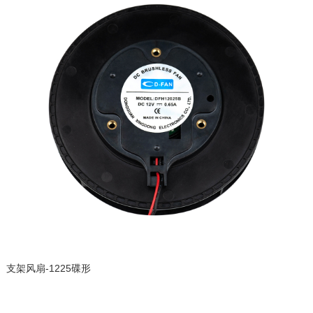
支架风扇-1225碟形