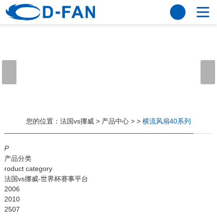
法国vs挪威
网站法国vs挪威
关于我们
公司简介
董事长寄语
发展历程
公司优势
法国vs挪威
荣誉资质
企业风采
仪器设备
视频中心
产品中心
应用案例
您的位置：
法国vs挪威
>
产品中心
>
>
横流风扇40系列
工程案例
解决方案
新闻资讯
P
产品分类
法国vs挪威
行业资讯
roduct category
常见问题
法国vs挪威-世界杯赛事平台
2006
法国vs挪威-世界杯赛事平台
2010
2507
联系方式
客户留言
人才招聘