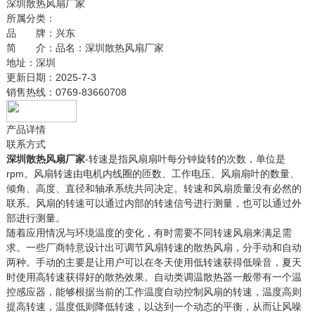
深圳散热风扇厂家
所属分类：
品 牌：
兴东
简 介：
品名：深圳散热风扇厂家
地址：深圳
更新日期：
2025-7-3
销售热线：
0769-83660708
产品详情
联系方式
深圳散热风扇厂家
-转速是指风扇扇叶每分钟旋转的次数，单位是
rpm。风扇转速由电机内线圈的匝数、工作电压、风扇扇叶的数量、
倾角、高度、直径和轴承系统共同决定。转速和风扇质量没有必然的
联系。风扇的转速可以通过内部的转速信号进行测量，也可以通过外
部进行测量。
随着应用情况与环境温度的变化，有时需要不同转速风扇来满足需
求。一些厂商特意设计出可调节风扇转速的散热风扇，分手动和自动
两种。手动的主要是让用户可以在冬天使用低转速获得低噪音，夏天
时使用高转速获得好的散热效果。自动类调温散热器一般带有一个温
控感应器，能够根据当前的工作温度自动控制风扇的转速，温度高则
提高转速，温度低则降低转速，以达到一个动态的平衡，从而让风噪