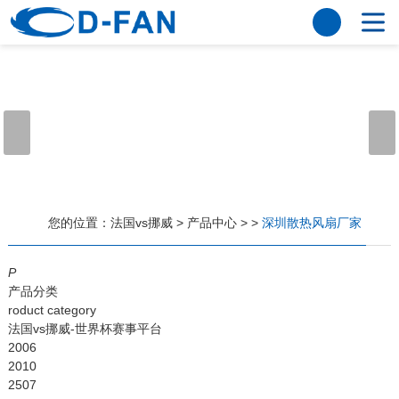
法国vs挪威
网站法国vs挪威
关于我们
公司简介
董事长寄语
发展历程
公司优势
法国vs挪威
荣誉资质
企业风采
仪器设备
视频中心
产品中心
应用案例
您的位置：
法国vs挪威
>
产品中心
>
>
深圳散热风扇厂家
工程案例
解决方案
新闻资讯
P
产品分类
法国vs挪威
行业资讯
roduct category
常见问题
法国vs挪威-世界杯赛事平台
2006
法国vs挪威-世界杯赛事平台
2010
2507
联系方式
客户留言
人才招聘